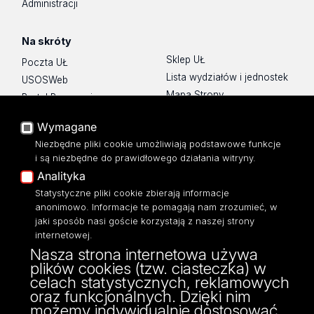
Administracji
Na skróty
Sklep UŁ
Poczta UŁ
Lista wydziałów i jednostek
USOSWeb
Mapa Strony
Portal Pracowniczy
Dostępność
Baza Aktów Własnych
Wymagane
Polityka prywatności
Platforma e-learningowa
Niezbędne pliki cookie umożliwiają podstawowe funkcje
Moodle
i są niezbędne do prawidłowego działania witryny.
Eksperci UŁ
Analityka
Polityka Prywatności
Statystyczne pliki cookie zbierają informacje
Dostępność
anonimowo. Informacje te pomagają nam zrozumieć, w
jaki sposób nasi goście korzystają z naszej strony
internetowej.
Nasza strona internetowa używa
plików cookies (tzw. ciasteczka) w
ul. Konstytucji 3 Maja 65/67
celach statystycznych, reklamowych
97-200 Tomaszów Mazowiecki
oraz funkcjonalnych. Dzięki nim
tel: 447 249 720
możemy indywidualnie dostosować
tel. 447 414 120