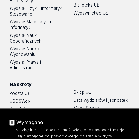
Historyczny
Biblioteka UŁ
Wydział Fizyki i Informatyki
Wydawnictwo UŁ
Stosowanej
Wydział Matematyki i
Informatyki
Wydział Nauk
Geograficznych
Wydział Nauk o
Wychowaniu
Wydział Prawa i
Administracji
Na skróty
Sklep UŁ
Poczta UŁ
Lista wydziałów i jednostek
USOSWeb
Mapa Strony
Portal Pracowniczy
Dostępność
Baza Aktów Własnych
Wymagane
Polityka prywatności
Platforma e-learningowa
Niezbędne pliki cookie umożliwiają podstawowe funkcje
Moodle
i są niezbędne do prawidłowego działania witryny.
Eksperci UŁ