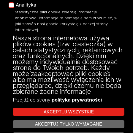
Analityka
Polityka Prywatności
Statystyczne pliki cookie zbierają informacje
Dostępność
anonimowo. Informacje te pomagają nam zrozumieć, w
jaki sposób nasi goście korzystają z naszej strony
internetowej.
Nasza strona internetowa używa
plików cookies (tzw. ciasteczka) w
ul. Konstytucji 3 Maja 65/67
celach statystycznych, reklamowych
97-200 Tomaszów Mazowiecki
oraz funkcjonalnych. Dzięki nim
tel: 447 249 720
możemy indywidualnie dostosować
tel. 447 414 120
stronę do Twoich potrzeb. Każdy
może zaakceptować pliki cookies
albo ma możliwość wyłączenia ich w
przeglądarce, dzięki czemu nie będą
zbierane żadne informacje
Przejdź do strony
polityka prywatności
AKCEPTUJ WSZYSTKIE
AKCEPTUJ TYLKO WYMAGANE
Projekt Multiportalu UŁ współfinansowany z funduszy Unii Europejskiej w
ZARZĄDZAJ COOKIES
ramach konkursu NCBR