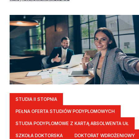
STUDIA II STOPNIA
PEŁNA OFERTA STUDIÓW PODYPLOMOWYCH
STUDIA PODYPLOMOWE Z KARTĄ ABSOLWENTA UŁ
SZKOŁA DOKTORSKA
DOKTORAT WDROŻENIOWY