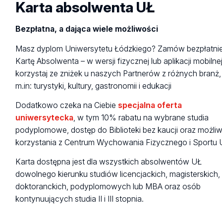
z zasobów BUŁ, rabaty na kursy językowe i książki nasze
Karta absolwenta UŁ
Zakładając konto w
Portalu Rozwoju Kariery UŁ
uzyskasz
Pracy, Ideathon.
Wydawnictwa UŁ.
dostęp do bazy studentów i będziesz miał możliwość
Dołącz do naszej misji rozwijania wiedzy - przekaż
publikacji oferty praktyk, stażu lub pracy. Dowiedz się
Bezpłatna, a dająca wiele możliwości
Udział w projekcie Karty Absolwenta jest bezpłatny.
darowiznę Uniwersytetowi Łódzkiemu. Skontaktuj się z
więcej o
Targach Pracy UŁ
oraz
WorkShow ­- Branżowyc
Poznaj
szczegóły dotyczące Karty Absolwenta
i skontakt
Masz dyplom Uniwersytetu Łódzkiego? Zamów bezpłatni
nami: wspolpraca@uni.lodz.pl.
Targach Pracy
. Zgłoś swoją firmę do naszych wydarzeń j
się z nami: wspolpraca@uni.lodz.pl.
Kartę Absolwenta – w wersji fizycznej lub aplikacji mobilnej 
dziś!
korzystaj ze zniżek u naszych Partnerów z różnych branż,
Dowiedz się więcej
tutaj.
Dowiedz się więcej
tutaj.
m.in: turystyki, kultury, gastronomii i edukacji
Dowiedz się więcej
tutaj.
Dodatkowo czeka na Ciebie
specjalna oferta
uniwersytecka
, w tym 10% rabatu na wybrane studia
podyplomowe, dostęp do Biblioteki bez kaucji oraz możli
korzystania z Centrum Wychowania Fizycznego i Sportu 
Karta dostępna jest dla wszystkich absolwentów UŁ
dowolnego kierunku studiów licencjackich, magisterskich,
doktoranckich, podyplomowych lub MBA oraz osób
kontynuujących studia II i III stopnia.