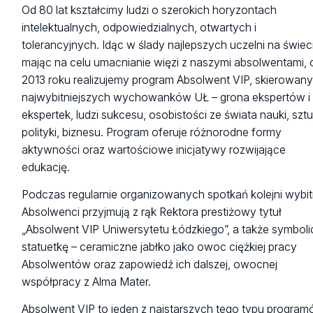
Od 80 lat kształcimy ludzi o szerokich horyzontach
intelektualnych, odpowiedzialnych, otwartych i
tolerancyjnych. Idąc w ślady najlepszych uczelni na świeci
mając na celu umacnianie więzi z naszymi absolwentami, 
2013 roku realizujemy program Absolwent VIP, skierowan
najwybitniejszych wychowanków UŁ – grona ekspertów i
ekspertek, ludzi sukcesu, osobistości ze świata nauki, sztu
polityki, biznesu. Program oferuje różnorodne formy
aktywności oraz wartościowe inicjatywy rozwijające
edukację.
Podczas regularnie organizowanych spotkań kolejni wybit
Absolwenci przyjmują z rąk Rektora prestiżowy tytuł
„Absolwent VIP Uniwersytetu Łódzkiego”, a także symbol
statuetkę – ceramiczne jabłko jako owoc ciężkiej pracy
Absolwentów oraz zapowiedź ich dalszej, owocnej
współpracy z Alma Mater.
Absolwent VIP to jeden z najstarszych tego typu progra